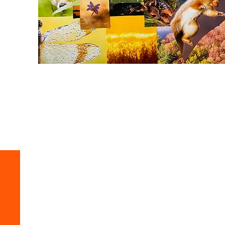
Free Your Soul
Judith van den Berkmortel
mail:
jude@soulfulpower.nl
l
ocatie: Boskoop
Tel: +31 (0) 623 120 470