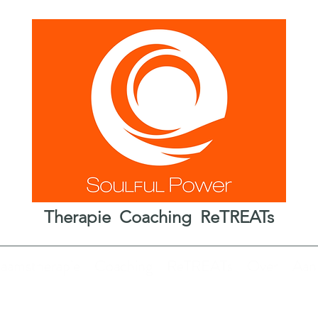
Therapie Coaching ReTREATs
haamstherapie
Coaching
ReTREATs
Over
Aan