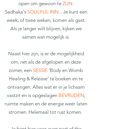
open om gewoon te
ZIJN
.
Sadhaka's
SOULF
UL INN
... Je kunt een
week, of twee weken, komen als gast.
Als je langer wilt blijven, kijken we
samen wat mogelijk is.
Naast hier zijn, is er de mogelijkheid
om, net als de afgelopen en deze
zomer, een
SESSIE
‘Body en Womb
Healing & Release’ te boeken en te
ontvangen. Alles wat er in je lichaam
vastzit en is opgeslagen
BEVRIJDEN
,
ruimte maken en de energie weer laten
stromen. Helemaal tot rust komen.
Je bent hier voor even part of the