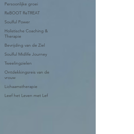
Persoonlijke groei
ReBOOT ReTREAT
Soulful Power
Holistische Coaching &
Therapie
Bevrijding van de Ziel
Soulful Midlife Journey
Tweelingzielen
Ontdekkingsreis van de
vrouw
Lichaamstherapie
Leef het Leven met Lef