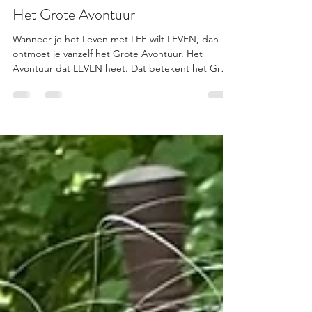
Jude
3 mei
2 minuten om te lezen
Het Grote Avontuur
Wanneer je het Leven met LEF wilt LEVEN, dan
ontmoet je vanzelf het Grote Avontuur. Het
Avontuur dat LEVEN heet. Dat betekent het Grote
Niet-Weten verwelkomen. Flexibel zijn als het
onverwacht anders loopt dan dat je had gedacht.
Meegaan in de flow van de gebeurtenissen. Uit je
comfortzone stappen, experimenteren,
uitproberen, ervaren wat lekker voelt voor jou. Het
zal je verrassen! Hoe leuk op avontuur gaan
eigenlijk is.