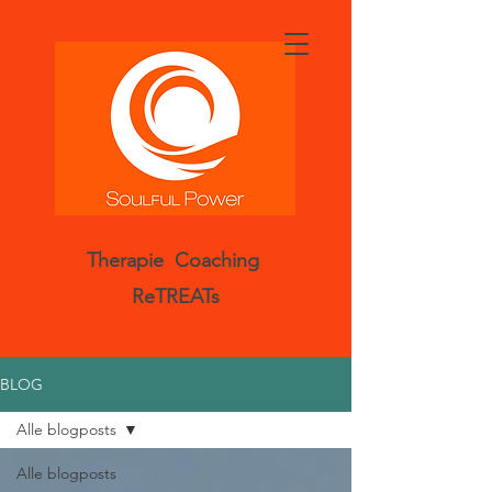
Therapie Coaching
ReTREATs
BLOG
Alle blogposts
Alle blogposts