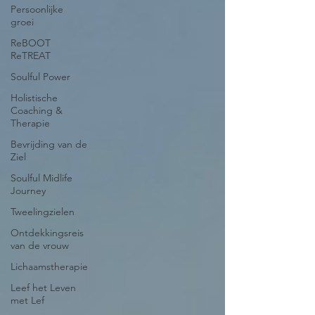
Persoonlijke
groei
ReBOOT
ReTREAT
Soulful Power
Holistische
Coaching &
Therapie
Bevrijding van de
Ziel
Soulful Midlife
Journey
Tweelingzielen
Ontdekkingsreis
van de vrouw
Lichaamstherapie
Leef het Leven
met Lef