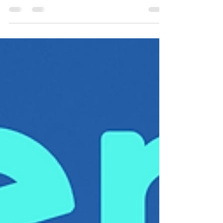
geven vervulling aan het Leven. Wie BEN ik?
Waarom BEN ik, waarom zijn wij hier? Wat heb ik
hier te doen? Wat is de Zin van hier op aarde zijn?
Wat is de Zin van het Leven? Alles heeft een
reden, dus dat ook. Toch? ‘Verbeter de wereld,
begin bij jezelf…’ Dit lijkt zo’n open deur. Maar
het is DiepZinnig tot en met! Dus GA! Doe! Ont-
dek! BeVRIJd! Dan ziet de Wereld en het Leven er
binnen no time een stukje mooier uit…