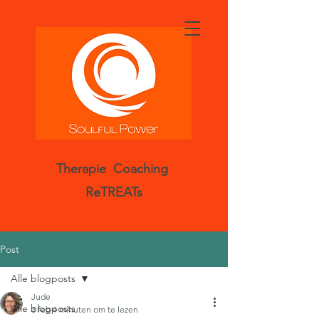
Therapie Coaching
ReTREATs
Post
Alle blogposts
Jude
Alle blogposts
3 feb
4 minuten om te lezen