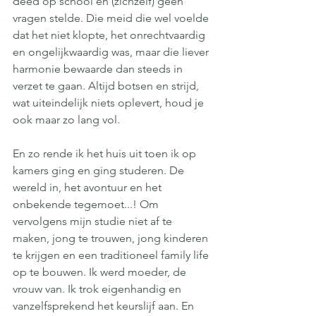
deed op school en (zichzelf) geen 
vragen stelde. Die meid die wel voelde 
dat het niet klopte, het onrechtvaardig 
en ongelijkwaardig was, maar die liever 
harmonie bewaarde dan steeds in 
verzet te gaan. Altijd botsen en strijd, 
wat uiteindelijk niets oplevert, houd je 
ook maar zo lang vol.
En zo rende ik het huis uit toen ik op 
kamers ging en ging studeren. De 
wereld in, het avontuur en het 
onbekende tegemoet...! Om 
vervolgens mijn studie niet af te 
maken, jong te trouwen, jong kinderen 
te krijgen en een traditioneel family life 
op te bouwen. Ik werd moeder, de 
vrouw van. Ik trok eigenhandig en 
vanzelfsprekend het keurslijf aan. En 