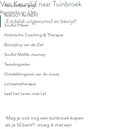
Van Keurslijf naar Tuinbroek
Persoonlijke groei
Bijgewerkt op:
3 feb
ReBOOT ReTREAT
Eindelijk uitgewurmd en bevrijd!
Soulful Power
Holistische Coaching & Therapie
Bevrijding van de Ziel
Soulful Midlife Journey
Tweelingzielen
Ontdekkingsreis van de vrouw
Lichaamstherapie
Leef het Leven met Lef
'Mag je ook nog een tuinbroek kopen 
als je 52 bent?', vroeg ik met een 